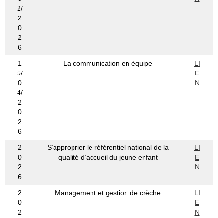
2/
2
0
2
6
1
La communication en équipe
LI
5/
E
0
N
4/
2
0
2
6
2
S’approprier le référentiel national de la
LI
0
qualité d’accueil du jeune enfant
E
2
N
6
2
Management et gestion de crèche
LI
0
E
2
N