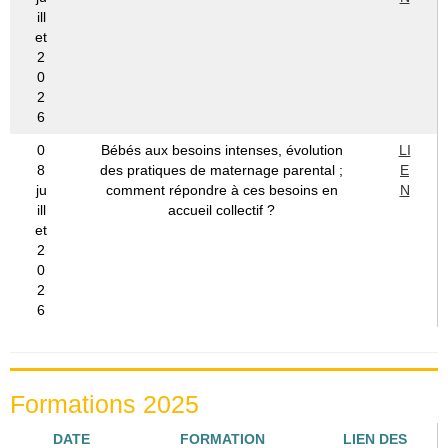
ill
et
2
0
2
6
0
Bébés aux besoins intenses, évolution
LI
8
des pratiques de maternage parental ;
E
ju
comment répondre à ces besoins en
N
ill
accueil collectif ?
et
2
0
2
6
Formations 2025
DATE
FORMATION
LIEN DES