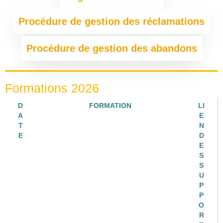
Procédure de gestion des réclamations
Procédure de gestion des abandons
Formations 2026
D
FORMATION
LI
A
E
T
N
E
D
E
S
S
U
P
P
O
R