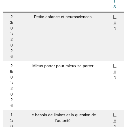
T
S
2
Petite enfance et neurosciences
LI
3/
E
0
N
1/
2
0
2
6
2
Mieux porter pour mieux se porter
LI
6/
E
0
N
1/
2
0
2
6
1
Le besoin de limites et la question de
LI
1/
l’autorité
E
0
N