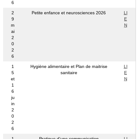
6
2
Petite enfance et neurosciences 2026
LI
9
E
m
N
ai
2
0
2
6
1
Hygiène alimentaire et Plan de maitrise
LI
5
sanitaire
E
et
N
1
6
ju
in
2
0
2
6
1
Pratique d’une communication
LI