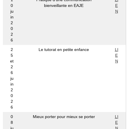
0
bienveillante en EAJE
E
ju
N
in
2
0
2
6
2
Le tutorat en petite enfance
LI
5
E
et
N
2
6
ju
in
2
0
2
6
0
Mieux porter pour mieux se porter
LI
8
E
ju
N