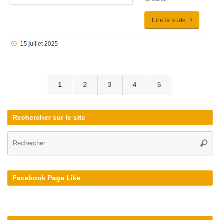
Lire la suite
15 juillet 2025
1
2
3
4
5
Rechercher sur le site
Re
Reche
po
:
Facebook Page Like