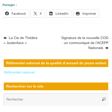
Partager :
Facebook
X
LinkedIn
Imprimer
La Cie de Théâtre
Signature de la nouvelle COG
« Justenface »
: un communiqué de l’ACEPP
Nationale
Référentiel national de la qualité d’accueil du jeune enfant
Référentiel national
Rechercher sur le site
Re
Reche
po
: