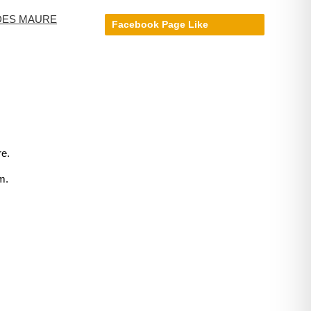
T DES MAURE
Facebook Page Like
re.
m.