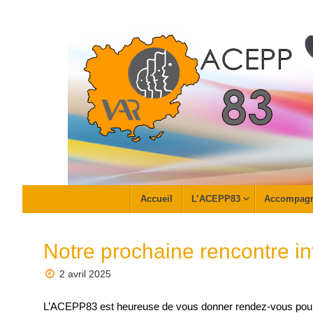
Passer
au
contenu
Passer
Accueil
L’ACEPP83
Accompag
au
contenu
Notre prochaine rencontre in
2 avril 2025
L’ACEPP83 est heureuse de vous donner rendez-vous po