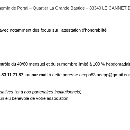
min de Portal – Quartier La Grande Bastide – 83340 LE CANNE
, avec notamment des focus sur l’attestation d’honorabilité,
 contrôle du 40/60 mensuel et du surnombre limité à 100 % hebdomadai
.83.11.71.87
, ou
par mail
à cette adresse acepp83.acepp@gmail.co
atives (et à nos partenaires institutionnels).
 élu bénévole de votre association !